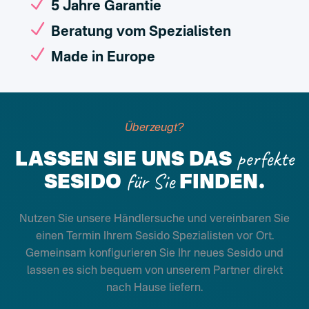
N
5 Jahre Garantie
N
Beratung vom Spezialisten
N
Made in Europe
Überzeugt?
perfekte
LASSEN SIE UNS DAS
für Sie
SESIDO
FINDEN.
Nutzen Sie unsere Händlersuche und vereinbaren Sie
einen Termin Ihrem Sesido Spezialisten vor Ort.
Gemeinsam konfigurieren Sie Ihr neues Sesido und
lassen es sich bequem von unserem Partner direkt
nach Hause liefern.