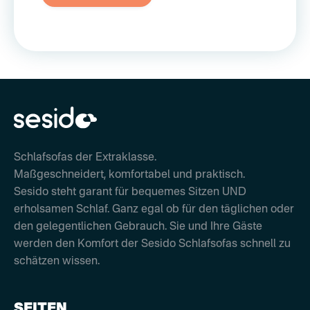
Schlafsofas der Extraklasse.
Maßgeschneidert, komfortabel und praktisch.
Sesido steht garant für bequemes Sitzen UND
erholsamen Schlaf. Ganz egal ob für den täglichen oder
den gelegentlichen Gebrauch. Sie und Ihre Gäste
werden den Komfort der Sesido Schlafsofas schnell zu
schätzen wissen.
SEITEN