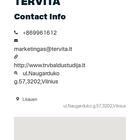
TERVITA
Contact Info
+869961612
marketingas@tervita.lt
http://www.trvbaldustudija.lt
ul.Naugarduko
g.57,3202,Vilnius
Litauen
ul.Naugarduko g.57,3202,Vilnius