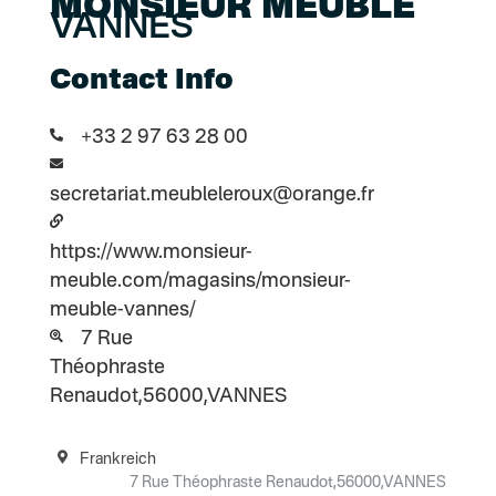
MONSIEUR MEUBLE
VANNES
Contact Info
+33 2 97 63 28 00
secretariat.meubleleroux@orange.fr
https://www.monsieur-
meuble.com/magasins/monsieur-
meuble-vannes/
7 Rue
Théophraste
Renaudot,56000,VANNES
Frankreich
7 Rue Théophraste Renaudot,56000,VANNES