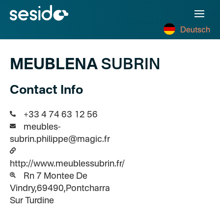
Deutsch
MEUBLENA
SUBRIN
Contact Info
+33 4 74 63 12 56
meubles-
subrin.philippe@magic.fr
http://www.meublessubrin.fr/
Rn 7 Montee De
Vindry,69490,Pontcharra
Sur Turdine