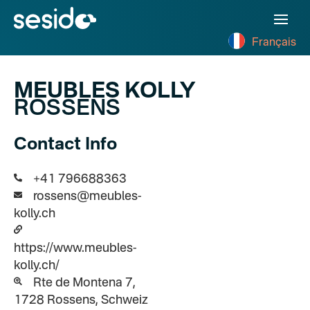
Français
MEUBLES KOLLY
ROSSENS
Contact Info
+41 796688363
rossens@meubles-
kolly.ch
https://www.meubles-
kolly.ch/
Rte de Montena 7,
1728 Rossens, Schweiz