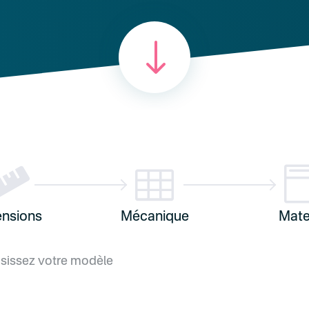
"


nsions
Mécanique
Mate
isissez votre modèle