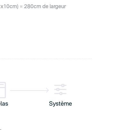
x10cm) = 280cm de largeur

f
las
Système