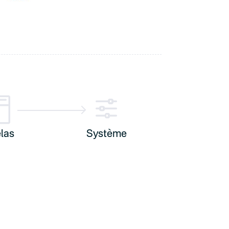

f
las
Système