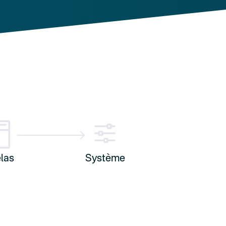

f
las
Système