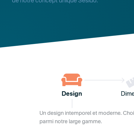
de notre concept unique Sesido.

Design
Dime
Un design intemporel et moderne. Cho
parmi notre large gamme.