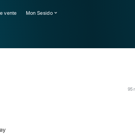
de vente
Mon Sesido
95 
lay