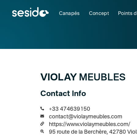
Canapés
Concept
Points 
VIOLAY
MEUBLES
Contact Info
+33 474639150
contact@violaymeubles.com
https://www.violaymeubles.com/
95 route de la Berchère, 42780 Vio