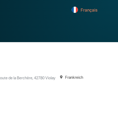
Français
Frankreich
route de la Berchère, 42780 Violay