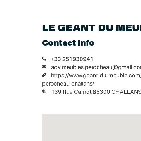
LE GÉANT DU ME
Contact Info
+33 251930941
adv.meubles.perocheau@gmail.c
https://www.geant-du-meuble.com
perocheau-challans/
139 Rue Carnot 85300 CHALLAN