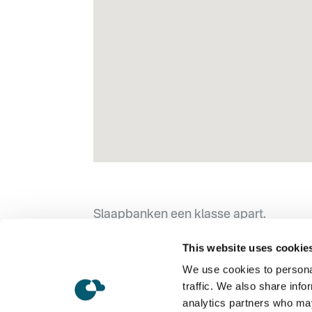
Slaapbanken een klasse apart.
Op maat gemaakt, comfortabel en prak
Sesido staat voor een comfortabele zi
This website uses cookie
nachtrust. Voor dagelijks of occasione
gasten zullen het comfort van de Sesi
We use cookies to personal
waarderen.
traffic. We also share info
analytics partners who may