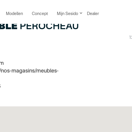
Modellen
Concept
Mijn Sesido
Dealer
UBLE
PEROCHEAU
1
om
/nos-magasins/meubles-
S