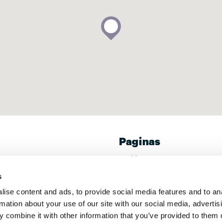
Paginas
Home
tisch.
t EN een uitstekende
Dealer
s
el gebruik. U en uw
Concept
do slaapbanken snel
ise content and ads, to provide social media features and to an
Modellen
rmation about your use of our site with our social media, advertis
Sesido voor elke dag
 combine it with other information that you’ve provided to them o