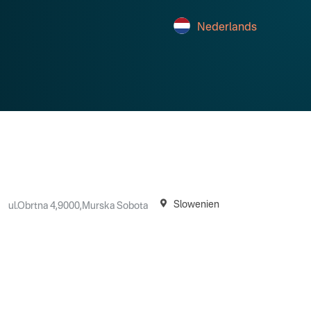
Nederlands
Slowenien
ul.Obrtna 4,9000,Murska Sobota